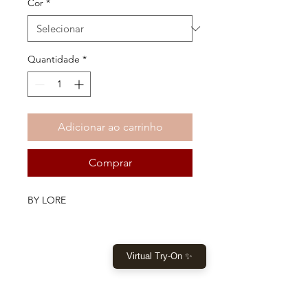
Cor
*
Quantidade
*
Adicionar ao carrinho
Comprar
BY LORE
Virtual Try-On ✨
COMPRAR
Início