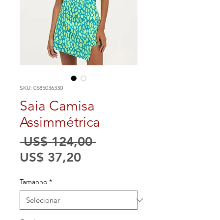
SKU: 0585036330
Saia Camisa
Assimmétrica
Preço
 US$ 124,00 
Preço
normal
US$ 37,20
promocional
Tamanho
*