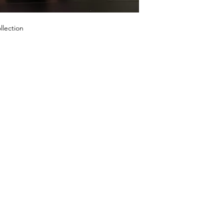
llection
COMPRAR
NOSSA LO
23269 FL - 7, Bo
Início
Comprar agora
Tel: +1 (561) 5
Roupas
E-mail:
laislabo
Tomada
Segunda a sexta
Sábado: 11h - 1