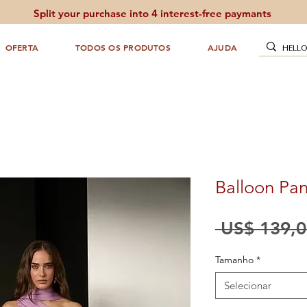
Split your purchase into 4 interest-free paymants
OFERTA
TODOS OS PRODUTOS
AJUDA
Balloon Pan
 US$ 139,0
Tamanho
*
Selecionar