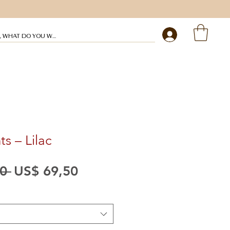
My profile
ts – Lilac
Preço
Preço
0 
US$ 69,50
normal
promocional