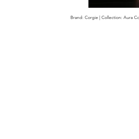
Brand: Corgie | Collection: Aura Co
DEIXE-NOS
AJUDÁ-LO
Ajuda
Devoluções e pagamentos Envio
Guia de tamanho