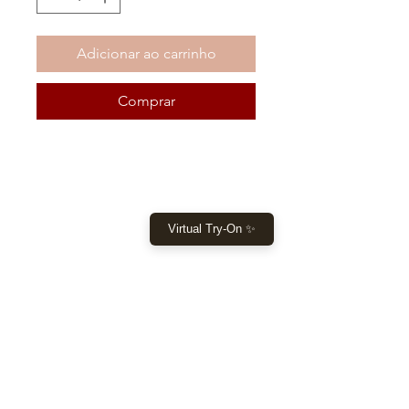
Adicionar ao carrinho
Comprar
COMPRAR
Virtual Try-On ✨
Início
Comprar agora
Roupas
Tomada
DEIXE-NOS AJUDÁ-LO
Ajuda
Devoluções e pagamentos Envio
Guia de tamanho