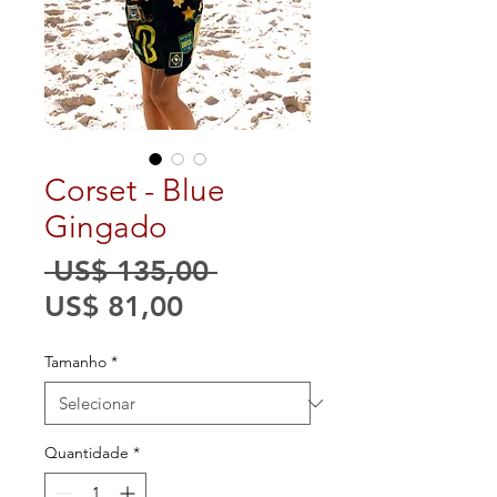
Corset - Blue
Gingado
Preço
 US$ 135,00 
Preço
normal
US$ 81,00
promocional
Tamanho
*
Quantidade
*