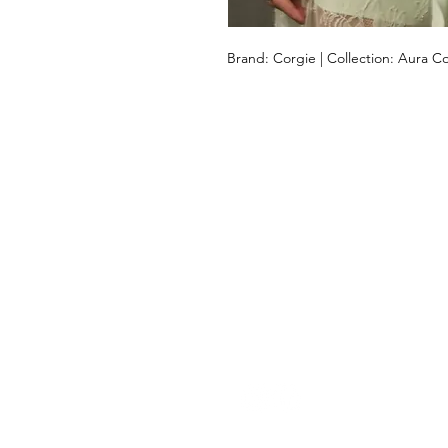
Brand: Corgie | Collection: Aura Co
DEIXE-NOS
AJUDÁ-LO
Ajuda
Devoluções e pagamentos Envio
Guia de tamanho