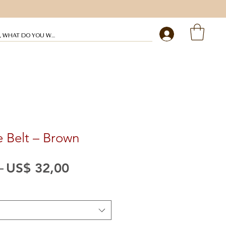
My profile
 Belt – Brown
Preço
Preço
 
US$ 32,00
normal
promocional