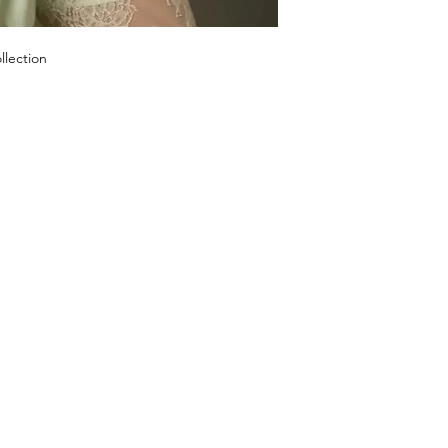
llection
COMPRAR
NOSSA LO
23269 FL - 7, Bo
Início
Comprar agora
Tel: +1 (561) 5
Roupas
E-mail:
laislabo
Tomada
Segunda a sexta
Sábado: 11h - 1