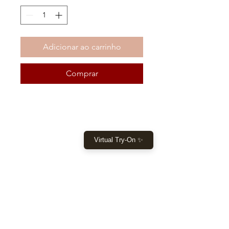
Adicionar ao carrinho
Comprar
COMPRAR
Virtual Try-On ✨
Início
Comprar agora
Roupas
Tomada
DEIXE-NOS AJUDÁ-LO
Ajuda
Devoluções e pagamentos Envio