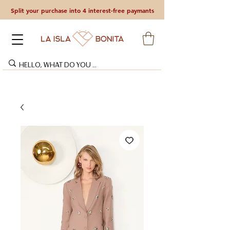
Split your purchase into 4 interest-free paymants