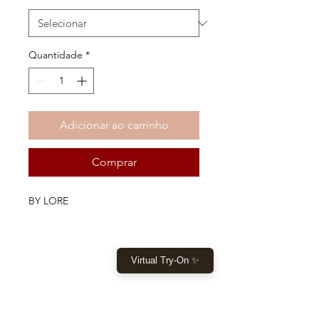
Quantidade
*
Adicionar ao carrinho
Comprar
BY LORE
Virtual Try-On ✨
COMPRAR
Início
Comprar agora