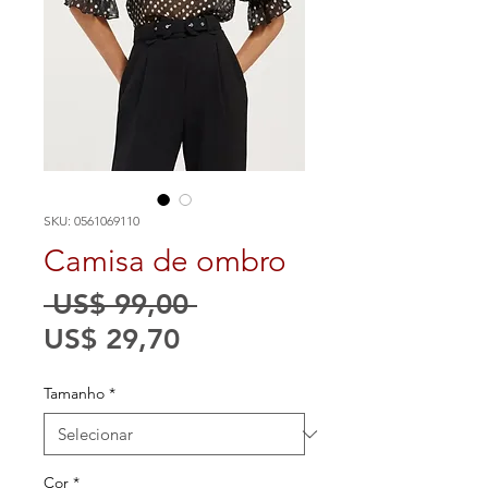
SKU: 0561069110
Camisa de ombro
Preço
 US$ 99,00 
Preço
normal
US$ 29,70
promocional
Tamanho
*
Cor
*