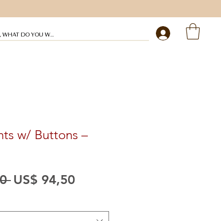
My profile
nts w/ Buttons –
Preço
Preço
0 
US$ 94,50
normal
promocional