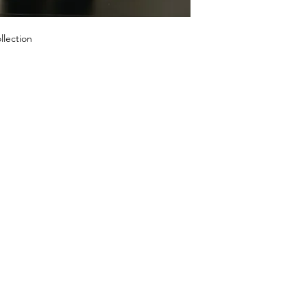
llection
COMPRAR
NOSSA LO
23269 FL - 7, Bo
Início
Comprar agora
Tel: +1 (561) 5
Roupas
E-mail:
laislabo
Tomada
Segunda a sexta
Sábado: 11h - 1