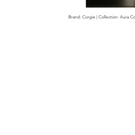
Brand: Corgie | Collection: Aura Co
DEIXE-NOS
AJUDÁ-LO
Ajuda
Devoluções e pagamentos Envio
Guia de tamanho