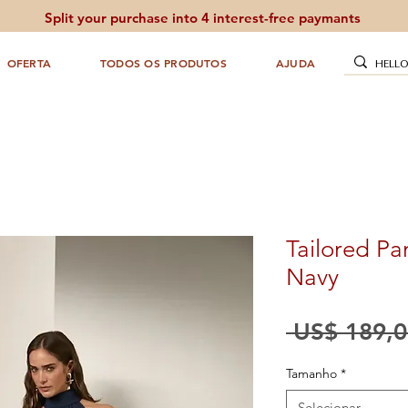
Split your purchase into 4 interest-free paymants
OFERTA
TODOS OS PRODUTOS
AJUDA
Tailored Pa
Navy
 US$ 189,0
Tamanho
*
Selecionar