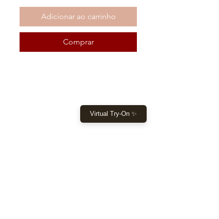
Adicionar ao carrinho
Comprar
COMPRAR
Virtual Try-On ✨
Início
Comprar agora
Roupas
Tomada
DEIXE-NOS AJUDÁ-LO
Ajuda
Devoluções e pagamentos Envio
Guia de tamanho
NOSSA LOJA