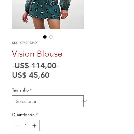
SKU: 0742243490
Vision Blouse
Preço
 US$ 114,00 
Preço
normal
US$ 45,60
promocional
Tamanho
*
Quantidade
*