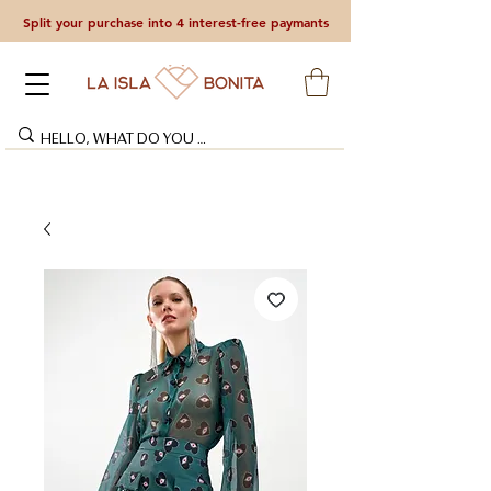
Split your purchase into 4 interest-free paymants